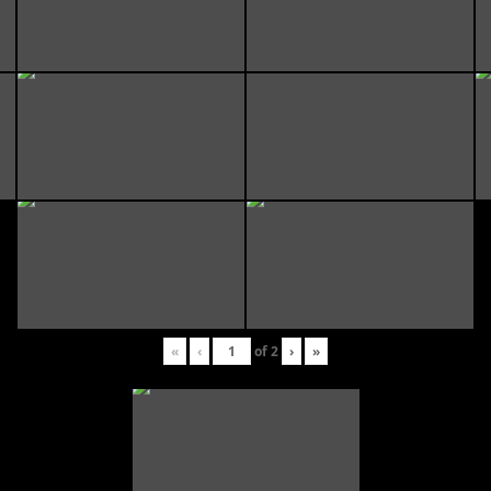
«
‹
of
2
›
»