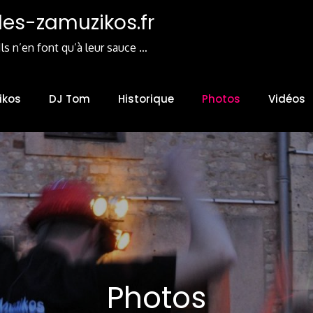
les-zamuzikos.fr
Ils n’en font qu’à leur sauce …
ikos
DJ Tom
Historique
Photos
Vidéos
Photos