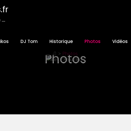
fr
e …
ikos
DJ Tom
Historique
Photos
Vidéos
Photos
>
Photos