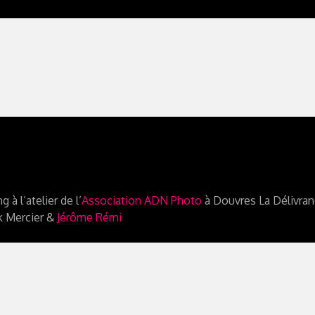
g à l’atelier de l’
Association ADN Photo
à Douvres La Délivra
k Mercier &
Jérôme Rémi