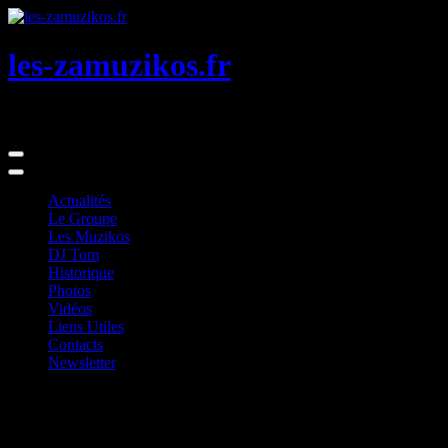
Skip
to
Content
les-zamuzikos.fr
Ils n’en font qu’à leur sauce …
Actualités
Le Groupe
Les Muzikos
DJ Tom
Historique
Photos
Vidéos
Liens Utiles
Contacts
Newsletter
Photos