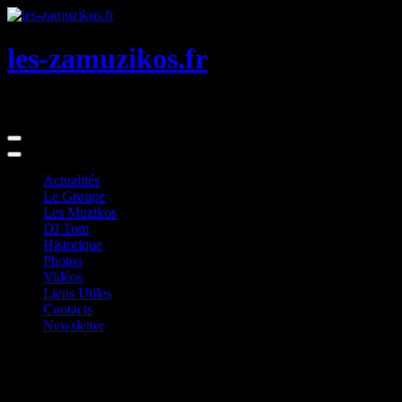
Skip
to
Content
les-zamuzikos.fr
Ils n’en font qu’à leur sauce …
Actualités
Le Groupe
Les Muzikos
DJ Tom
Historique
Photos
Vidéos
Liens Utiles
Contacts
Newsletter
Photos