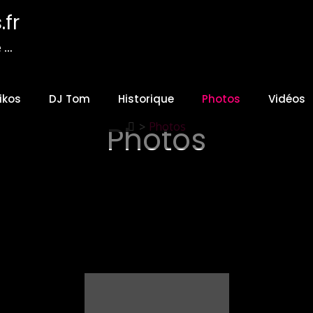
fr
e …
ikos
DJ Tom
Historique
Photos
Vidéos
Photos
>
Photos