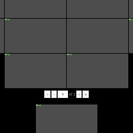
«
‹
of
2
›
»