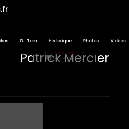
fr
e …
ikos
DJ Tom
Historique
Photos
Vidéos
Patrick Mercier
>
Patrick Mercier