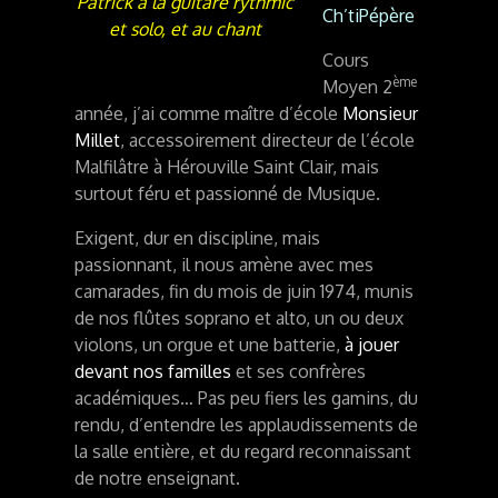
Patrick à la guitare rythmic
Ch’tiPépère
et solo, et au chant
Cours
ème
Moyen 2
année, j’ai comme maître d’école
Monsieur
Millet
, accessoirement directeur de l’école
Malfilâtre à Hérouville Saint Clair, mais
surtout féru et passionné de Musique.
Exigent, dur en discipline, mais
passionnant, il nous amène avec mes
camarades, fin du mois de juin 1974, munis
de nos flûtes soprano et alto, un ou deux
violons, un orgue et une batterie,
à jouer
devant nos familles
et ses confrères
académiques… Pas peu fiers les gamins, du
rendu, d’entendre les applaudissements de
la salle entière, et du regard reconnaissant
de notre enseignant.