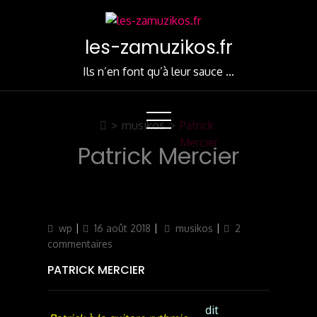
Skip
to
les-zamuzikos.fr
Content
Ils n’en font qu’à leur sauce …
>
musikos
>
Patrick
Mercier
Patrick Mercier
Author
Updated
Categories
wp
16 août 2018
musikos
2
on
sur
commentaires
Patrick
PATRICK MERCIER
Mercier
dit