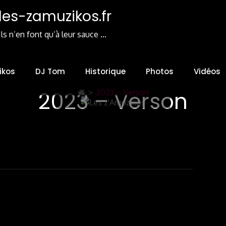
les-zamuzikos.fr
Ils n’en font qu’à leur sauce …
ikos
DJ Tom
Historique
Photos
Vidéos
2023 – Verson
>
2023 – Verson